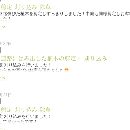
 剪定 刈り込み 除草
路迄伸びた植木を剪定しすっきりしました！中庭も同様剪定しお客
した！
む>
6月22日
植木屋・flying ONEまで今後とも宜しくお願い致します
 道路にはみ出した植木の剪定・ 刈り込み
定 刈り込みを行いました！
からもお喜びのお声を頂きました
む>
も格安で仕上げられたかなと思います
是非また何か有りましたら
絡の程宜
6月21日
 剪定 刈り込み 除草
定 刈り込みを行いました！
して良かったです！
む>