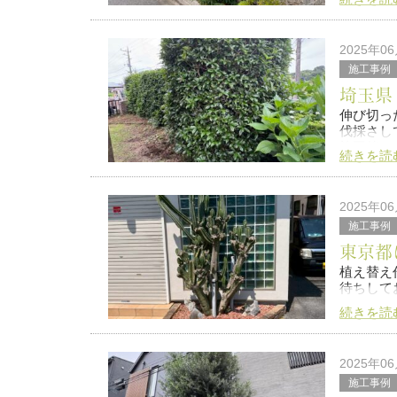
施工前
2025年0
施工後
施工事例
]
埼玉県
伸び切っ
伐採さし
施工後
是非また
続きを読
費用の方
軽にご連
2025年0
施工事例
東京都
植え替え
待ちして
続きを読
施工前
施工後
2025年0
施工事例
お庭の事