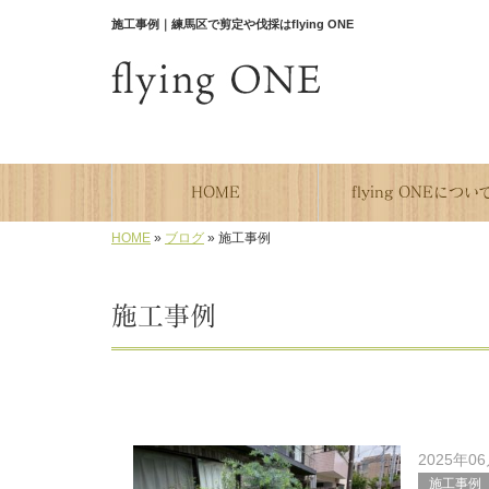
施工事例｜練馬区で剪定や伐採はflying ONE
HOME
flying ONEについ
HOME
»
ブログ
»
施工事例
施工事例
2025年0
施工事例