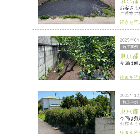
東京都
お客さま
ご連絡の
す。施工
続きを読
2025年0
施工事例
東京都
今回は傾
続きを読
施工前
施工後
2023年1
施工事例
お客さま
東京都
今回は剪
お客さま
続きを読