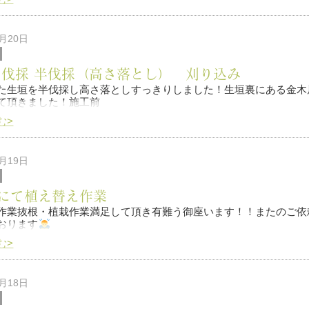
6月20日
 伐採 半伐採（高さ落とし） 刈り込み
た生垣を半伐採し高さ落としすっきりしました！生垣裏にある金木
て頂きました！施工前
何か有りましたらお気軽にご連絡の程宜しくお願い致します&#x
む>
も格安で仕上げられたかなと思います
是非また何か有りましたら
絡の程宜し
6月19日
にて植え替え作業
作業抜根・植栽作業満足して頂き有難う御座います！！またのご依
おります
む>
6月18日
で何か有りま