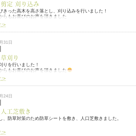
 剪定 刈り込み
びきった高木を高さ落とし、刈り込みを行いました！
からもお喜びのお声を頂きました
む>
何か有りましたらお気軽にご連絡の程宜しくお願い致します
5月31日
 草刈り
刈りを行いました！
からもお喜びのお声を頂きました
む>
5月24日
 人工芝敷き
し、防草対策のため防草シートを敷き、人口芝敷きました。
持ちの良いお庭へと変身しましたɵ
む>