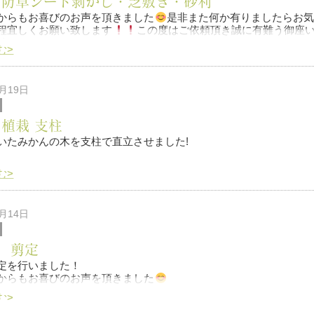
 防草シート剝がし・芝敷き・砂利
からもお喜びのお声を頂きました
是非また何か有りましたらお気
程宜しくお願い致します
この度はご依頼頂き誠に有難う御座
前
む>
4月19日
 植栽 支柱
いたみかんの木を支柱で直立させました!
む>
2月14日
からもお喜びのお声を頂きました
 剪定
定を行いました！
からもお喜びのお声を頂きました
む>