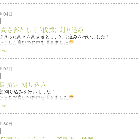
5月04日
 高さ落とし (半伐採) 刈り込み
びきった高木を高さ落とし、刈り込みを行いました！
持ちの良いお庭へと変身しました
Ƕ
からもお喜びのお声を頂きました
む>
工後
5月02日
何か有りましたらお気軽にご連絡の程宜しくお願い致します
県 剪定 刈り込み
定 刈り込みを行いました！
からもお喜びのお声を頂きました
む>
施工前
4月30日
何か有りましたらお気軽にご連絡の程宜しくお願い致します
&