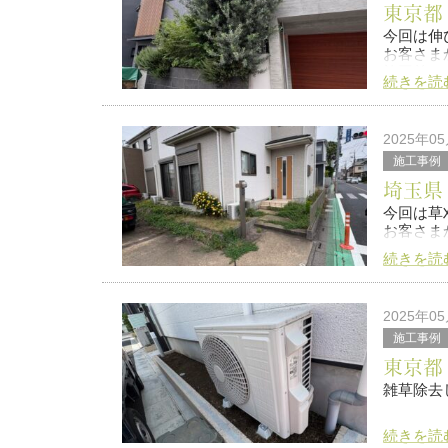
東京都
今回は伸
お客さま
施工前
続きを読
施工後
是非また
2025年0
施工事例
埼玉県
今回は草
お客さま
続きを読
施工前
2025年0
施工後
施工事例
東京都
雑草除去
とても気
続きを読
施工前