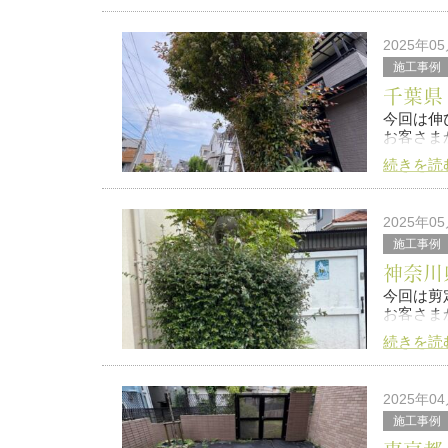
2025年0
施工事例
施工後
千葉県
今回は伸
とても気
お客さま
続きを読
施工前施
2025年0
是非また
施工事例
神奈川
今回は剪
お客さま
続きを読
施工前 
2025年0
是非また
施工事例