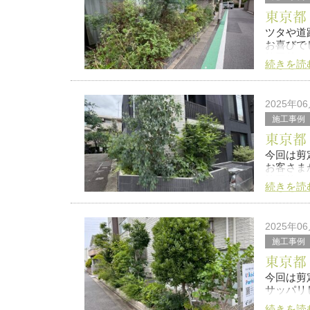
東京都
ツタや道
お喜びで
施工前
続きを読
施工後
2025年0
施工事例
是非造園・
東京都
今回は剪
お客さま
施工後
続きを読
費用の方
軽にご連
2025年0
施工事例
東京都
今回は剪
サッパリ
続きを読